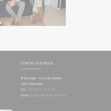
CONTACTEZ-NOUS
St Barnabé - 15 av de St Julien
13012 Marseille
Tél :
+33 (0)4 91 43 25 85
Email :
contact@reinaimmo.com