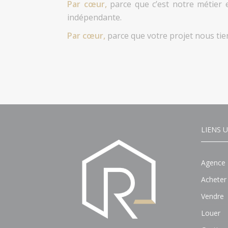
Par cœur,
parce que c’est notre métier 
indépendante.
Par cœur,
parce que votre projet nous tien
LIENS U
Agence
Acheter
Vendre
Louer