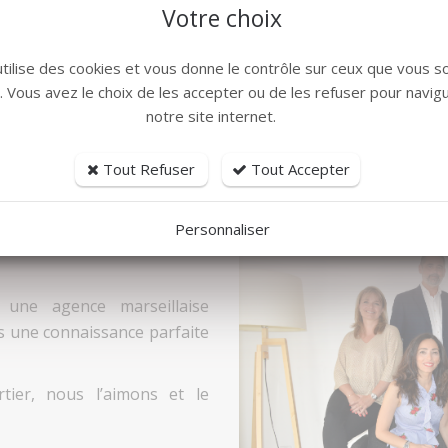
avisés pour des résultats garantis.
Votre choix
Des biens sélectionnés, des agents immobiliers i
et des conseils avisés.
utilise des cookies et vous donne le contrôle sur ceux que vous s
r. Vous avez le choix de les accepter ou de les refuser pour navig
notre site internet.
Tout Refuser
Tout Accepter
Personnaliser
e agence humaine et non
ne agence marseillaise
s une connaissance parfaite
tier, nous l’aimons et le