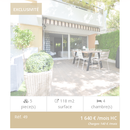
EXCLUSIVITÉ
5
118 m2
4
piece(s)
surface
chambre(s)
Réf. 49
1 640 € /mois HC
Charges 140 € /mois