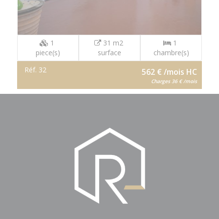
1
31 m2
1
piece(s)
surface
chambre(s)
Réf. 32
562 € /mois HC
Charges 36 € /mois