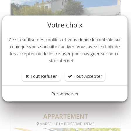
Votre choix
Ce site utilise des cookies et vous donne le contrôle sur
ceux que vous souhaitez activer. Vous avez le choix de
les accepter ou de les refuser pour naviguer sur notre
site internet.
4
153 m2
3
Tout Refuser
Tout Accepter
piece(s)
surface
chambre(s)
Réf.
2 000 € /mois HC
Personnaliser
Charges 140 € /mois
APPARTEMENT
MARSEILLE LA BOISERAIE 12ÈME