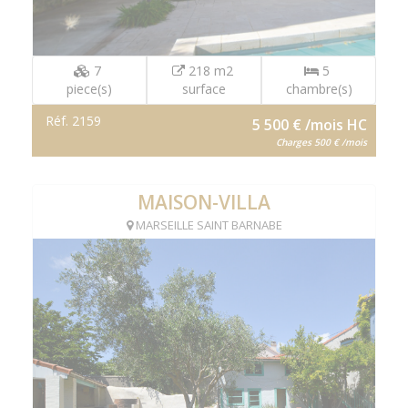
7
218 m2
5
piece(s)
surface
chambre(s)
Réf. 2159
5 500 € /mois HC
Charges 500 € /mois
MAISON-VILLA
MARSEILLE SAINT BARNABE