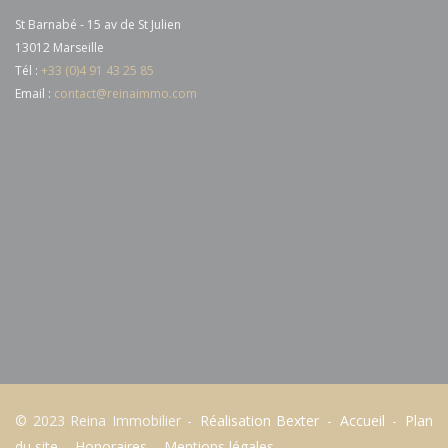
St Barnabé - 15 av de St Julien
13012 Marseille
Tél :
+33 (0)4 91 43 25 85
Email :
contact@reinaimmo.com
© 2023 Reina Immobilier -
Réalisation Bexter
-
Accueil
-
Plan
du site
-
Honoraires
-
Mentions légales