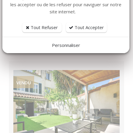
Surface habitable
128 m²
les accepter ou de les refuser pour naviguer sur notre
site internet.
Terrain
1168 m²
MAISON 5 PIECES SAINT BARNABE CENTRE...
Tout Refuser
Tout Accepter
790 000 €
honoraires charge vendeur
Personnaliser
VENDU