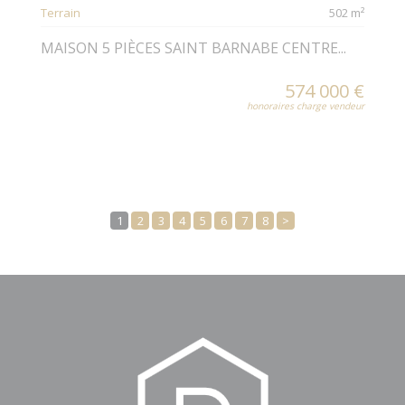
Terrain
502 m²
MAISON 5 PIÈCES SAINT BARNABE CENTRE...
574 000 €
honoraires charge vendeur
1
2
3
4
5
6
7
8
>